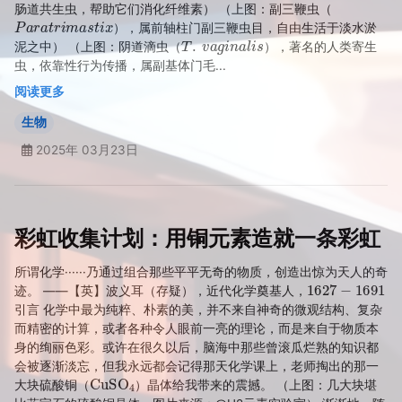
肠道共生虫，帮助它们消化纤维素） （上图：副三鞭虫（
P
a
r
a
t
r
i
m
a
s
t
i
x
），属前轴柱门副三鞭虫目，自由生活于淡水淤
T
.
v
a
g
i
n
a
l
i
s
泥之中） （上图：阴道滴虫（
），著名的人类寄生
虫，依靠性行为传播，属副基体门毛...
阅读更多
生物
2025年 03月23日
彩虹收集计划：用铜元素造就一条彩虹
所谓化学······乃通过组合那些平平无奇的物质，创造出惊为天人的奇
1627
−
1691
迹。 ——【英】波义耳（存疑），近代化学奠基人，
引言 化学中最为纯粹、朴素的美，并不来自神奇的微观结构、复杂
而精密的计算，或者各种令人眼前一亮的理论，而是来自于物质本
身的绚丽色彩。或许在很久以后，脑海中那些曾滚瓜烂熟的知识都
会被逐渐淡忘，但我永远都会记得那天化学课上，老师掏出的那一
CuSO
A
4
大块硫酸铜（
）晶体给我带来的震撼。 （上图：几大块堪