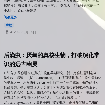
的风干细胞照片，属中阳虫门翼阳虫目。其名称来源于特征性的翼
状鳞片） 虫如其名，虽然个头只有几十微米大，但长得确实像一个
小太阳。它们大多数淡...
阅读更多
生物
2025年 05月04日
后滴虫：厌氧的真核生物，打破演化常
识的远古幽灵
1. 引言 如果你研究过真核生物的早期演化，就一定会注意到这么一
Metamonads
类生物：后滴虫（
）。它真可谓是真核生物中最神秘
的类群之一，科学家们为它的身世打了十几年的嘴炮，却依然没有
达成共识。但大家都承认，后滴虫的系统发育位置研究极为重要。
之所以这么说，是因为我们相信在这个远古幽灵的身上，潜藏着解
开真核生物早期演化之谜的钥匙。 （上图：披发虫（
T
r
i
c
h
o
n
y
m
p
h
a
），属副基体门披发虫纲，是许多蜚蠊目昆虫的