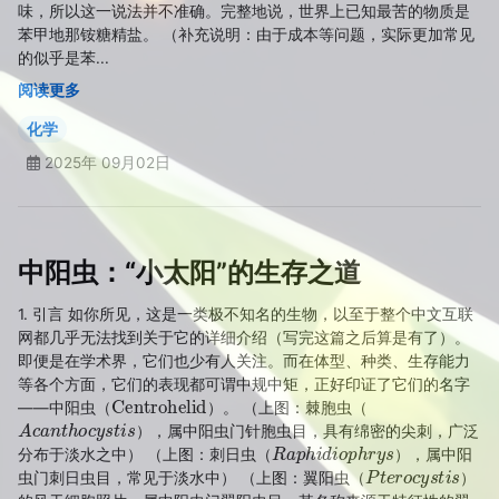
味，所以这一说法并不准确。完整地说，世界上已知最苦的物质是
苯甲地那铵糖精盐。 （补充说明：由于成本等问题，实际更加常见
的似乎是苯...
阅读更多
化学
2025年 09月02日
中阳虫：“小太阳”的生存之道
1. 引言 如你所见，这是一类极不知名的生物，以至于整个中文互联
网都几乎无法找到关于它的详细介绍（写完这篇之后算是有了）。
即便是在学术界，它们也少有人关注。而在体型、种类、生存能力
等各个方面，它们的表现都可谓中规中矩，正好印证了它们的名字
Centrohelid
——中阳虫（
）。 （上图：棘胞虫（
A
c
a
n
t
h
o
c
y
s
t
i
s
），属中阳虫门针胞虫目，具有绵密的尖刺，广泛
R
a
p
h
i
d
i
o
p
h
r
y
s
分布于淡水之中） （上图：刺日虫（
），属中阳
P
t
e
r
o
c
y
s
t
i
s
虫门刺日虫目，常见于淡水中） （上图：翼阳虫（
）