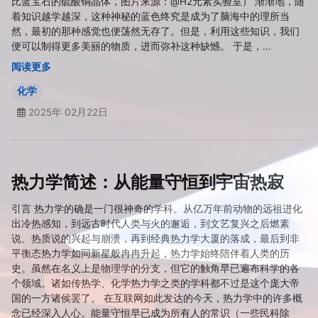
比蓝宝石的硫酸铜晶体，图片来源：@H2元素实验室） 渐渐地，随
着知识越学越深，这种神秘的蓝色终究是成为了脑海中的理所当
然，最初的那种感觉也便荡然无存了。但是，利用这些知识，我们
便可以制得更多美丽的物质，进而弥补这种缺憾。 于是，...
阅读更多
化学
2025年 02月22日
热力学简述：从能量守恒到宇宙热寂
引言 热力学的确是一门很神奇的学科。从亿万年前动物的远祖进化
出冷热感知，到远古时代人类与火的邂逅，到文艺复兴之后燃素
说、热质说的兴起与崩溃，再到经典热力学大厦的落成，最后到非
平衡态热力学如同新星般冉冉升起，热力学始终陪伴着人类的历
史。虽然在名义上是物理学的分支，但它的触角早已遍布科学的各
个领域。诸如传热学、化学热力学之类的学科都不过是这个庞大帝
国的一方诸侯罢了。 在互联网如此发达的今天，热力学中的许多概
念已经深入人心。能量守恒早已成为所有人的常识（一些民科除