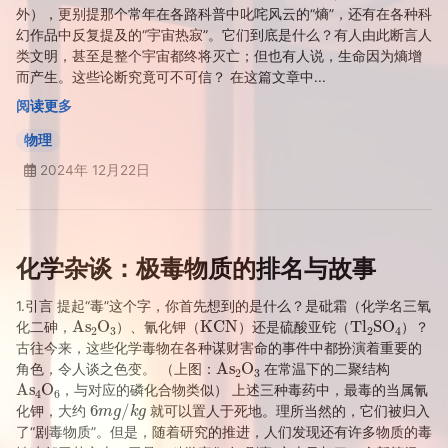
外），更别提那个常年在各路科普中叱咤风云的“熵”，还有在各种科
幻作品中反复提及的“宇宙热寂”。它们到底是什么？有人由此断言人
类文明，甚至是整个宇宙都终将灭亡；但也有人说，生命因为熵增
而产生。这些论断究竟可不可信？ 在这篇文章中...
阅读更多
物理
2024年 12月22日
化学杂谈：极毒物质的排名与故事
1.引言 提起“毒”这个字，你首先想到的是什么？是砒霜（化学名三氧
As
A
2
O
A
3
KCN
Tl
A
2
SO
A
4
化二砷，
）、氰化钾（
）还是硫酸亚铊（
）？
古往今来，这些化学毒物在各种谋财害命的事件中都扮演着重要的
As
A
2
O
A
3
角色，令人谈之色变。 （上图：
在常温下的二聚结构
As
A
4
O
A
6
，与对应的磷化合物类似） 上述三种毒药中，最毒的当属氰
6
m
g
/
k
g
化钾，大约
就可以置人于死地。理所当然的，它们被归入
了“剧毒物质”。但是，随着研究的推进，人们发现还有许多物质的毒