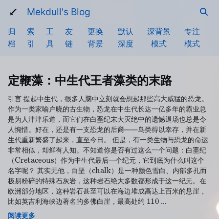
Mekdull's Blog
归
索
工
友
更换
默认
深背景
专注
档
引
具
链
背景
深度
模式
模式
定鞭藻：中生代王者藻类的末路
引言 提起中生代，很多人脑中立刻就会想起那些高大威猛的恐龙。
作为一类家喻户晓的古生物，恐龙在中生代长达一亿多年的霸业总
是为人津津乐道，而它们在白垩纪末大灭绝中的遗憾退场也总是令
人惋惜。好在，还是有一支恐龙的后裔——鸟类得以幸存，并在新
生代重新繁盛了起来，直至今日。 但是，有一类生物与恐龙的命运
非常相似，却鲜有人知。不知道你是否有过这么一个问题：白垩纪
Cretaceous
（
）作为中生代最后一个纪元，它到底为什么叫这个
chalk
名字呢？ 其实无他，白垩（
）是一种颜色雪白、内部多孔而
极易粉碎的特殊石灰岩，这种岩石绝大多数都形成于这一纪元。在
欧洲部分地区，这种岩石甚至可以在海边堆成高达上百米的悬崖，
110
比如英吉利海峡边著名的多佛白崖，最高处约
...
阅读更多