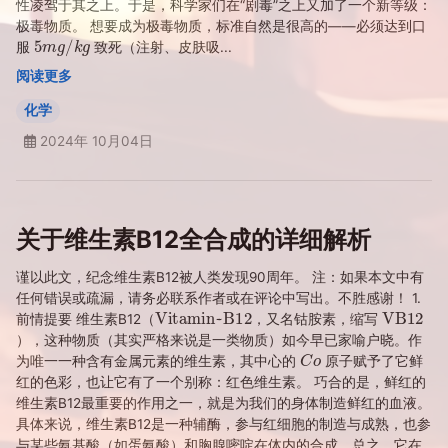
性凌驾于其之上。于是，科学家们在“剧毒”之上又加了一个新等级：
极毒物质。 想要成为极毒物质，标准自然是很高的——必须达到口
5
m
g
/
k
g
服
致死（注射、皮肤吸...
阅读更多
化学
2024年 10月04日
关于维生素B12全合成的详细解析
谨以此文，纪念维生素B12被人类发现90周年。 注：如果本文中有
任何错误或疏漏，请务必联系作者或在评论中写出。不胜感谢！ 1.
Vitamin~B12
VB12
前情提要 维生素B12（
，又名钴胺素，缩写
），这种物质（其实严格来说是一类物质）如今早已家喻户晓。作
C
o
为唯一一种含有金属元素的维生素，其中心的
原子赋予了它鲜
红的色彩，也让它有了一个别称：红色维生素。 巧合的是，鲜红的
维生素B12最重要的作用之一，就是为我们的身体制造鲜红的血液。
具体来说，维生素B12是一种辅酶，参与红细胞的制造与成熟，也参
与某些氨基酸（如蛋氨酸）和胸腺嘧啶在体内的合成。总之，它在